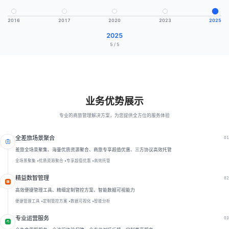
2016
2017
2020
2023
2025
2025
5
/
5
业务优势展示
专业的商旅管理解决方案，为您提供全方位的服务体验
全差旅场景聚合
0
1

差旅全场景聚集、海量优质资源聚合、商旅专享超值优惠、三方协议高效托管
全场景聚集
•
优质资源聚合
•
专享超值优惠
•
高效托管
精益数智管理
0
2

高效便捷管理工具、精细定制管控方案、智能数据可视能力
便捷管理工具
•
定制管控方案
•
数据可视化
•
智能分析
专业运营服务
0
3
