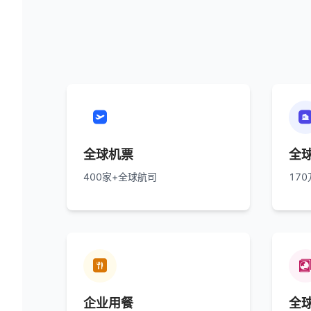

全球机票
全
400家+全球航司
17

企业用餐
全