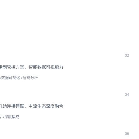
0
2
定制管控方案、智能数据可视能力
•
数据可视化
•
智能分析
0
4
自助连接建联、主流生态深度融合
合
•
深度集成
0
6