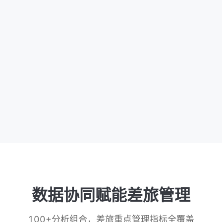
报销校验管控
人员权限管控
资源比价推荐
对账结算自动
申请单管控
差旅预订管控
化
预算差标管控
智能推荐引导
数据协同赋能
数据协同赋能差旅管理
100+分析组合，差旅重点管理指标全覆盖