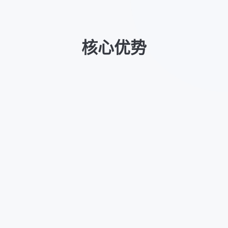
核心优势
全场景聚合
一站式差旅服务
机票
酒店
火车票
用车
用餐
租车
签证
疗休养