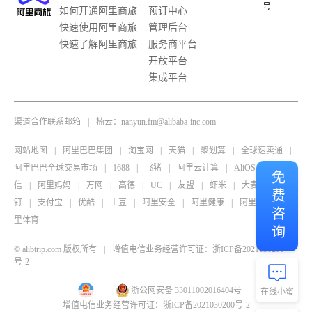
号
如何开通阿里商旅
预订中心
快速使用阿里商旅
管理后台
快速了解阿里商旅
服务商平台
开放平台
集成平台
渠道合作联系邮箱
|
楠云：nanyun.fm@alibaba-inc.com
网站地图
|
阿里巴巴集团
|
淘宝网
|
天猫
|
聚划算
|
全球速卖通
|
阿里巴巴全球交易市场
|
1688
|
飞猪
|
阿里云计算
|
AliOS
|
阿里通
免费咨询
信
|
阿里妈妈
|
万网
|
高德
|
UC
|
友盟
|
虾米
|
大麦
|
钉
钉
|
支付宝
|
优酷
|
土豆
|
阿里安全
|
阿里健康
|
阿里影业
|
阿
里体育
© alibtrip.com 版权所有
|
增值电信业务经营许可证：浙ICP备2021030200
号-2
浙公网安备 33011002016404号
在线小蜜
增值电信业务经营许可证：浙ICP备2021030200号-2