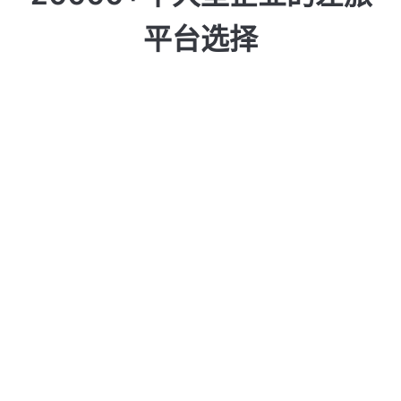
平台选择
自公司使用阿里
商旅平台以来，
出差无需自己垫
款报销，交通、
住宿、打车均可
通过商旅平台统
一完成预订，大
大提高员工出差
便利性！
认养一头牛