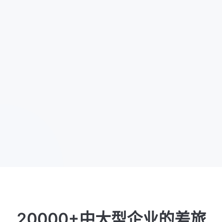
AI 差旅管理
打造全新智慧差旅
智能行程规划
一键下单
行中护航
企业策略中心
20000+中大型企业的差旅