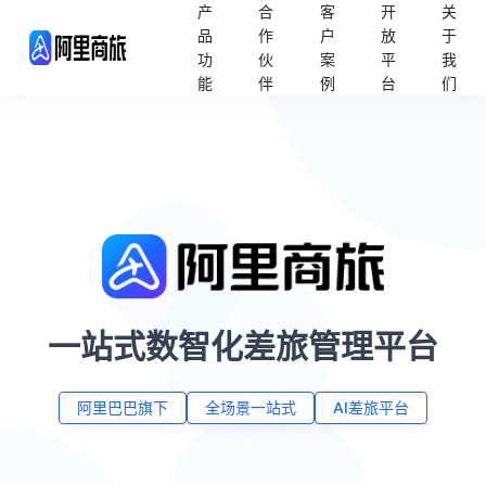
产
合
客
开
关
品
作
户
放
于
功
伙
案
平
我
能
伴
例
台
们
一站式数智化差旅管理平台
阿里巴巴旗下
全场景一站式
AI差旅平台