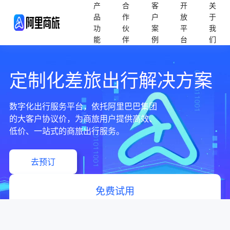
产
合
客
开
关
品
作
户
放
于
功
伙
案
平
我
能
伴
例
台
们
定制化差旅出行解决方案
数字化出行服务平台，依托阿里巴巴集团
的大客户协议价，为商旅用户提供高效、
低价、一站式的商旅出行服务。
去预订
免费试用