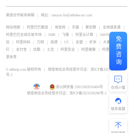
渠道合作联系邮箱
|
楠云：nanyun.fm@alibaba-inc.com
网站地图
|
阿里巴巴集团
|
淘宝网
|
天猫
|
聚划算
|
全球速卖通
|
阿里巴巴全球交易市场
|
1688
|
飞猪
|
阿里云计算
|
AliOS
|
阿里通
免费咨询
信
|
阿里妈妈
|
万网
|
高德
|
UC
|
友盟
|
虾米
|
大麦
|
钉
钉
|
支付宝
|
优酷
|
土豆
|
阿里安全
|
阿里健康
|
阿里影业
|
阿
里体育
© alibtrip.com 版权所有
|
增值电信业务经营许可证：浙ICP备2021030200
号-2
浙公网安备 33011002016404号
在线小蜜
增值电信业务经营许可证：浙ICP备2021030200号-2
联系客服