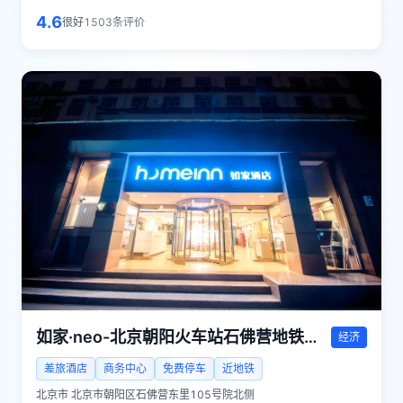
4.6
很好
1503
条评价
如家·neo-北京朝阳火车站石佛营地铁站店
经济
差旅酒店
商务中心
免费停车
近地铁
北京市
北京市朝阳区石佛营东里105号院北侧