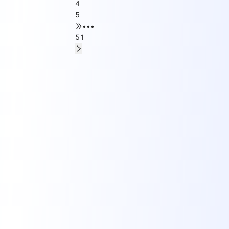
4
5
•••
51