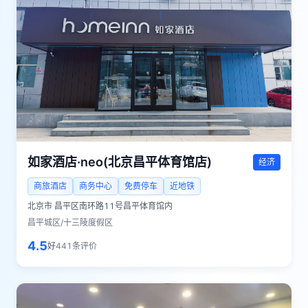
如家酒店·neo(北京昌平体育馆店)
经济
商旅酒店
商务中心
免费停车
近地铁
北京市
昌平区南环路11号昌平体育馆内
昌平城区/十三陵度假区
4.5
好
441
条评价