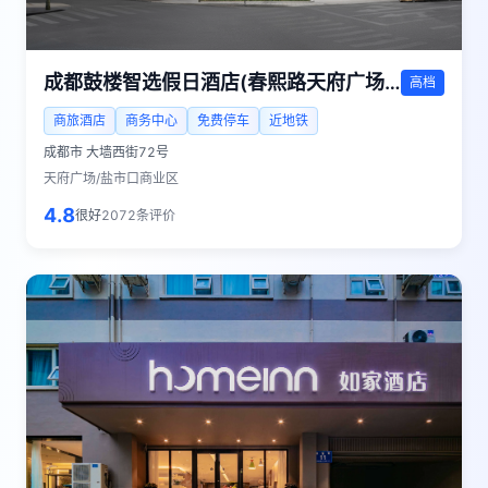
成都鼓楼智选假日酒店(春熙路天府广场店)
高档
商旅酒店
商务中心
免费停车
近地铁
成都市
大墙西街72号
天府广场/盐市口商业区
4.8
很好
2072
条评价