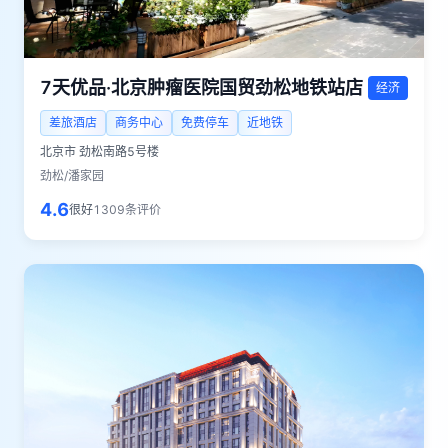
7天优品·北京肿瘤医院国贸劲松地铁站店
经济
差旅酒店
商务中心
免费停车
近地铁
北京市
劲松南路5号楼
劲松/潘家园
4.6
很好
1309
条评价