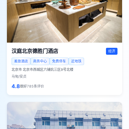
汉庭北京德胜门酒店
经济
差旅酒店
商务中心
免费停车
近地铁
北京市
北京市西城区六铺炕三区9号北楼
马甸/安贞
4.8
很好
785
条评价