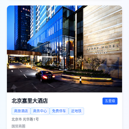
北京嘉里大酒店
五星级
商旅酒店
商务中心
免费停车
近地铁
北京市
光华路1号
国贸商圈