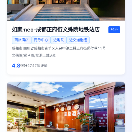
如家·neo-成都正府街文殊院地铁站店
经济
商旅酒店
商务中心
近地铁
近交通枢纽
成都市
四川省成都市青羊区人民中路二段正府街照壁巷11号
文殊院/骡马市/龙湖上城天街
4.8
很好
2747
条评价