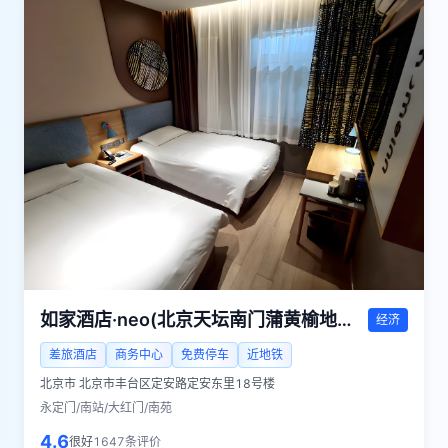
如家酒店·neo(北京天坛南门蒲黄榆地铁站店)
经济
差旅酒店
商务中心
免费停车
近地铁
北京市
北京市丰台区定安路定安东里18号楼
永定门/南站/大红门/南苑
4.6
很好
1647
条评价