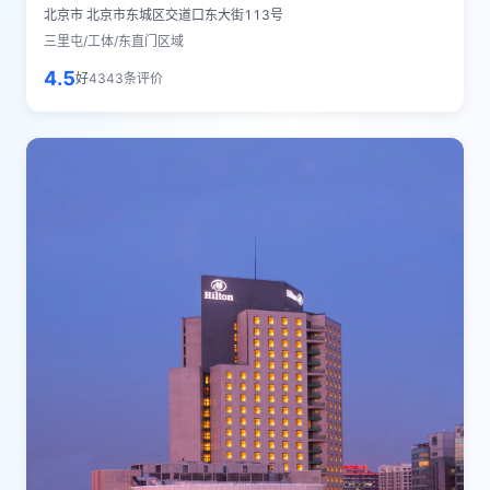
北京市
北京市东城区交道口东大街113号
三里屯/工体/东直门区域
4.5
好
4343
条评价