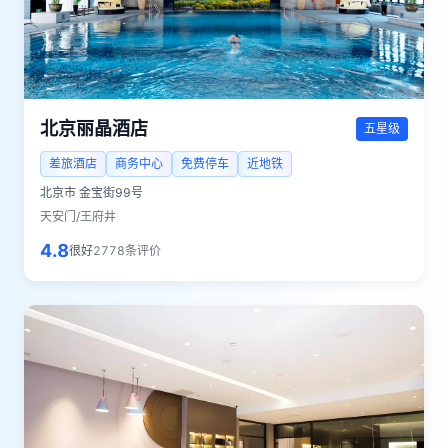
北京丽晶酒店
五星级
差旅酒店
商务中心
免费停车
近地铁
北京市
金宝街99号
天安门/王府井
4.8
很好
2778
条评价