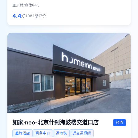
亚运村/奥体中心
4.4
好
1081
条评价
如家·neo-北京什刹海鼓楼交道口店
经济
差旅酒店
商务中心
近地铁
近交通枢纽