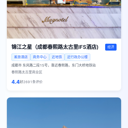
锦江之星（成都春熙路太古里IFS酒店)
经济
差旅酒店
商务中心
近地铁
近行政办公楼
成都市
东风路二段15号，靠近春熙路，东门大桥地铁站
春熙路太古里商业区
4.4
好
2691
条评价