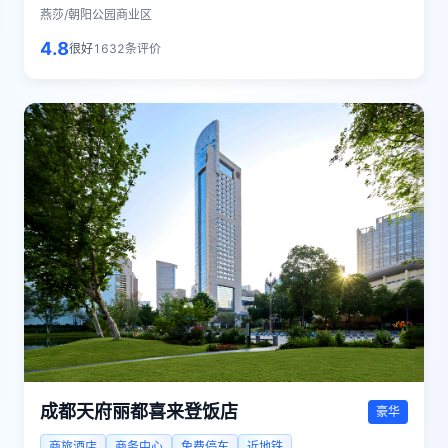
燕莎/朝阳公园商业区
4.8
很好
1632
条评价
成都天府丽都喜来登饭店
豪华
商旅酒店
商务中心
免费停车
近地铁