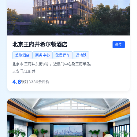
北京王府井希尔顿酒店
豪华
差旅酒店
商务中心
免费停车
近地铁
北京市
王府井东街8号 ，近澳门中心及王府半岛。
天安门/王府井
4.6
很好
3386
条评价