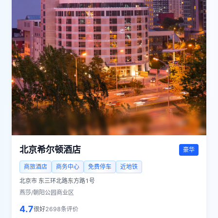
北京希尔顿酒店
豪华
商旅酒店
商务中心
免费停车
近地铁
北京市
东三环北路东方路1号
燕莎/朝阳公园商业区
4.7
很好
2698
条评价