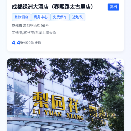
成都绿洲大酒店（春熙路太古里店）
高档
差旅酒店
商务中心
免费停车
近地铁
成都市
忠烈祠西街99号
文殊院/骡马市/龙湖上城天街
4.4
好
400
条评价