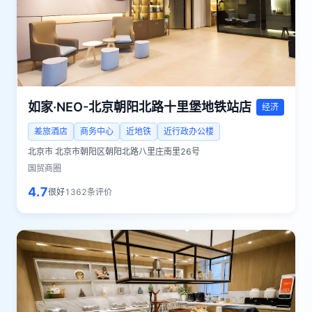
如家·NEO-北京朝阳北路十里堡地铁站店
经济
差旅酒店
商务中心
近地铁
近行政办公楼
北京市
北京市朝阳区朝阳北路八里庄南里26号
国贸商圈
4.7
很好
1362
条评价