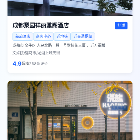
成都梨园祥丽雅阁酒店
舒适
差旅酒店
商务中心
近地铁
近交通枢纽
成都市
金牛区 人民北路一段一号攀枝花大厦 ，近万福桥
文殊院/骡马市/龙湖上城天街
4.9
超棒
258
条评价