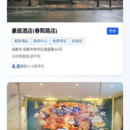
豪庭酒店(春熙路店)
舒适
差旅酒店
商务中心
免费停车
近地铁
成都市
成都市青羊区德盛路26号
天府熊猫塔/望平街
4.6
很好
314
条评价