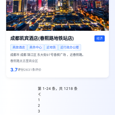
成都凯宾酒店(春熙路地铁站店)
经济
商旅酒店
商务中心
近地铁
近行政办公楼
成都市
成都 锦江区 东大街97号香槟广场 ，近春熙路。
春熙路太古里商业区
3.7
评分
2631
条评价
第 1-24 条，共 1218 条
1
2
3