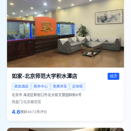
如家-北京师范大学积水潭店
经济
商旅酒店
商务中心
免费停车
近地铁
北京市
海淀区新街口外北大街文慧园斜街6号
西直门/北京展览馆
4.6
很好
4672
条评价