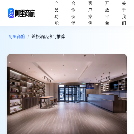
产
合
客
开
关
品
作
户
放
于
功
伙
案
平
我
能
伴
例
台
们
阿里商旅
/
差旅酒店热门推荐