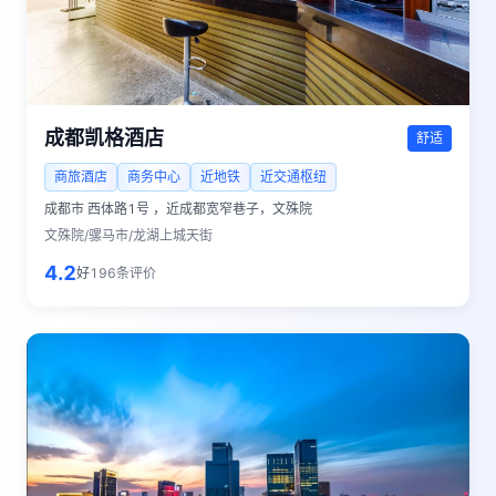
成都凯格酒店
舒适
商旅酒店
商务中心
近地铁
近交通枢纽
成都市
西体路1号 ，近成都宽窄巷子，文殊院
文殊院/骡马市/龙湖上城天街
4.2
好
196
条评价