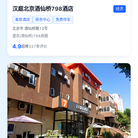
汉庭北京酒仙桥798酒店
经济
差旅酒店
商务中心
免费停车
北京市
酒仙桥路13号
望京/酒仙桥/798商圈
4.9
超棒
337
条评价