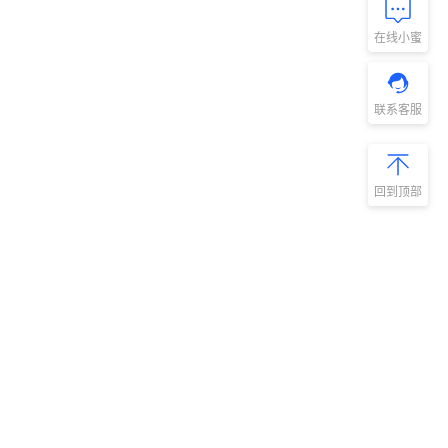
在线小蜜
联系客服
回到顶部
新手指南
商旅产品
扫码安装阿里
微信扫码关
商旅APP
阿里商旅公
号
如何开通阿里商旅
预订中心