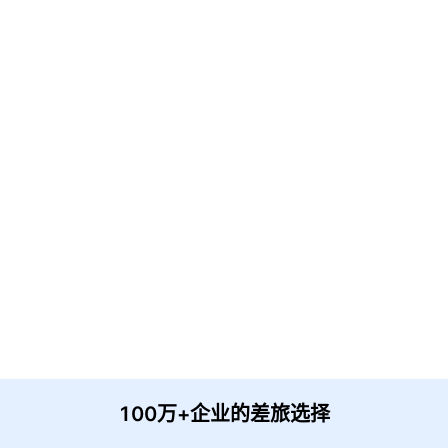
免费解决方案!
请输入企业名称
获取验证
提 交
收到信息后我们会尽快安排时间与您联系
100万+企业的差旅选择