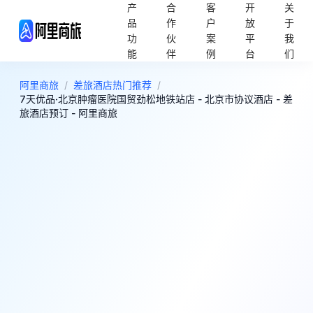
产
合
客
开
关
品
作
户
放
于
功
伙
案
平
我
能
伴
例
台
们
阿里商旅
/
差旅酒店热门推荐
/
7天优品·北京肿瘤医院国贸劲松地铁站店 - 北京市协议酒店 - 差
旅酒店预订 - 阿里商旅
6
很好