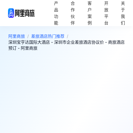
产
合
客
开
关
品
作
户
放
于
功
伙
案
平
我
能
伴
例
台
们
阿里商旅
/
差旅酒店热门推荐
/
深圳宝亨达国际大酒店 - 深圳市企业差旅酒店协议价 - 商旅酒店
预订 - 阿里商旅
0
评分