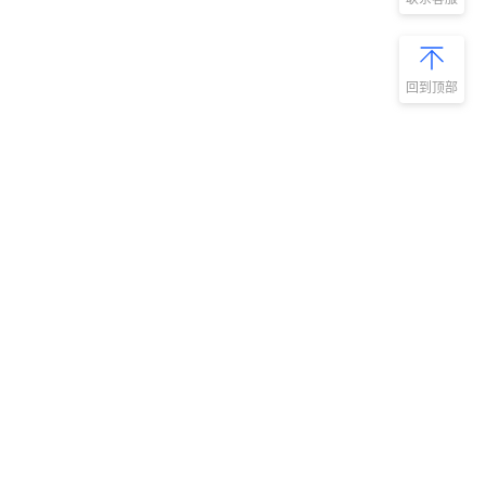
回到顶部
新手指南
商旅产品
扫码安装阿里
微信扫码关
商旅APP
阿里商旅公
号
如何开通阿里商旅
预订中心
快速使用阿里商旅
管理后台
快速了解阿里商旅
服务商平台
开放平台
集成平台