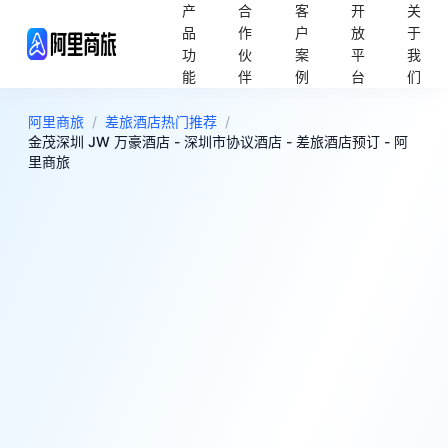
产
合
客
开
关
品
作
户
放
于
功
伙
案
平
我
能
伴
例
台
们
阿里商旅
/
差旅酒店热门推荐
/
金茂深圳 JW 万豪酒店 - 深圳市协议酒店 - 差旅酒店预订 - 阿
里商旅
6
很好