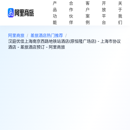
产
合
客
开
关
品
作
户
放
于
功
伙
案
平
我
能
伴
例
台
们
阿里商旅
/
差旅酒店热门推荐
/
汉庭优佳上海南京西路地铁站酒店(原恒隆广场店) - 上海市协议
酒店 - 差旅酒店预订 - 阿里商旅
8
很好