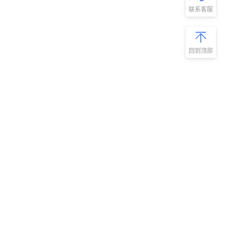
联系客服
回到顶部
新手指南
商旅产品
扫码安装阿里
微信扫码关
商旅APP
阿里商旅公
号
如何开通阿里商旅
预订中心
快速使用阿里商旅
管理后台
快速了解阿里商旅
服务商平台
开放平台