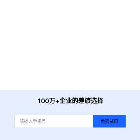
请输入企业名称
获取验证
提 交
收到信息后我们会尽快安排时间与您联系
100万+企业的差旅选择
免费试用