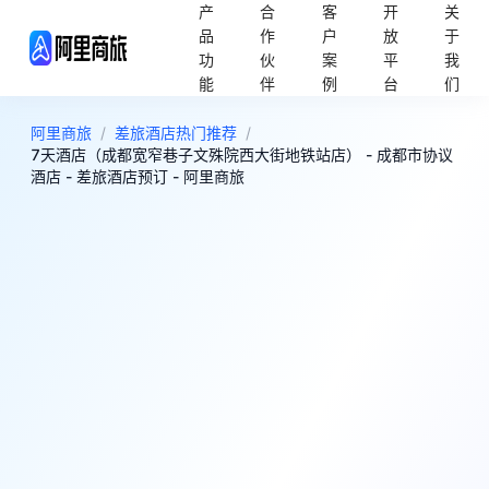
产
合
客
开
关
品
作
户
放
于
功
伙
案
平
我
能
伴
例
台
们
阿里商旅
/
差旅酒店热门推荐
/
7天酒店（成都宽窄巷子文殊院西大街地铁站店） - 成都市协议
酒店 - 差旅酒店预订 - 阿里商旅
3
好