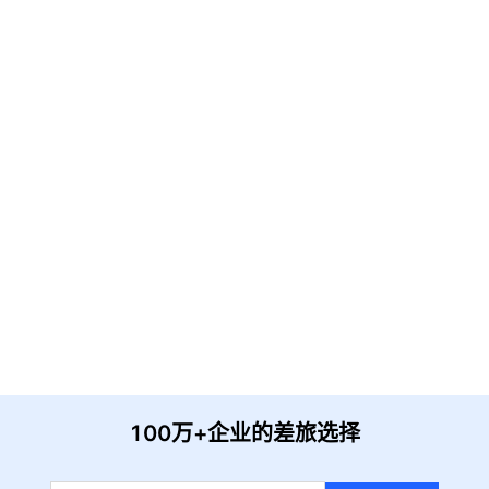
免费解决方案!
请输入企业名称
获取验证
提 交
收到信息后我们会尽快安排时间与您联系
100万+企业的差旅选择