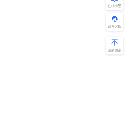
在线小蜜
联系客服
回到顶部
新手指南
商旅产品
扫码安装阿里
微信扫码关
商旅APP
阿里商旅公
号
如何开通阿里商旅
预订中心