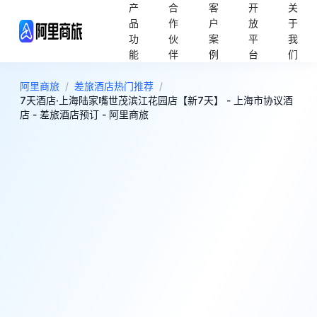
产
合
客
开
关
品
作
户
放
于
功
伙
案
平
我
能
伴
例
台
们
阿里商旅
/
差旅酒店热门推荐
/
7天酒店·上海陆家嘴世茂滨江花园店【新7天】 - 上海市协议酒
店 - 差旅酒店预订 - 阿里商旅
5
好