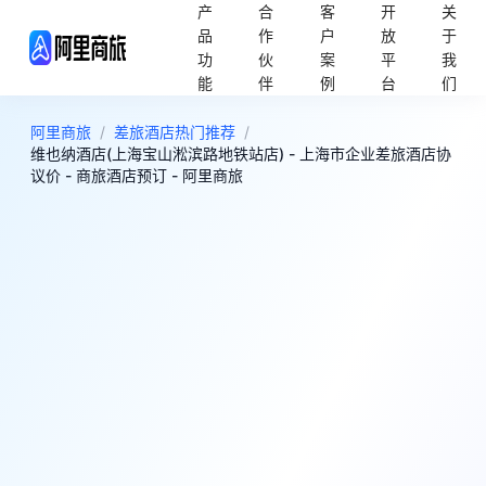
产
合
客
开
关
品
作
户
放
于
功
伙
案
平
我
能
伴
例
台
们
阿里商旅
/
差旅酒店热门推荐
/
维也纳酒店(上海宝山淞滨路地铁站店) - 上海市企业差旅酒店协
议价 - 商旅酒店预订 - 阿里商旅