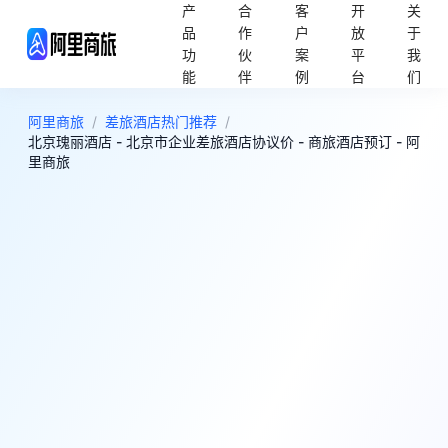
产
合
客
开
关
品
作
户
放
于
功
伙
案
平
我
能
伴
例
台
们
阿里商旅
/
差旅酒店热门推荐
/
北京瑰丽酒店 - 北京市企业差旅酒店协议价 - 商旅酒店预订 - 阿
里商旅
6
很好