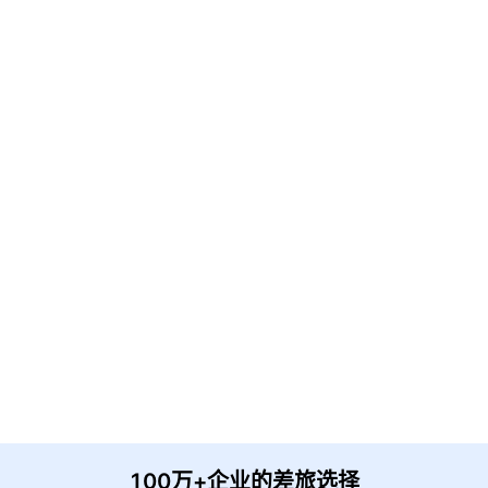
立即获取
免费解决方案!
请输入企业名称
获取验证
提 交
收到信息后我们会尽快安排时间与您联系
100万+企业的差旅选择