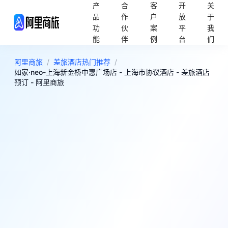
产
合
客
开
关
品
作
户
放
于
功
伙
案
平
我
能
伴
例
台
们
阿里商旅
/
差旅酒店热门推荐
/
如家·neo-上海新金桥中惠广场店 - 上海市协议酒店 - 差旅酒店
预订 - 阿里商旅
7
很好