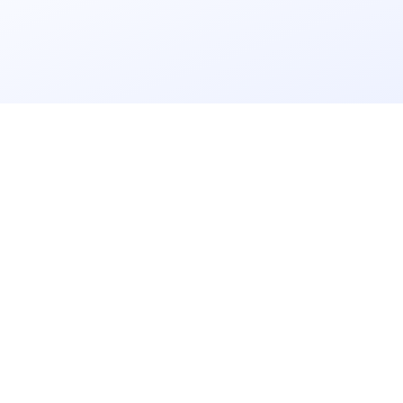
立即获取
免费解决方案!
请输入
企业名称
获取验证码