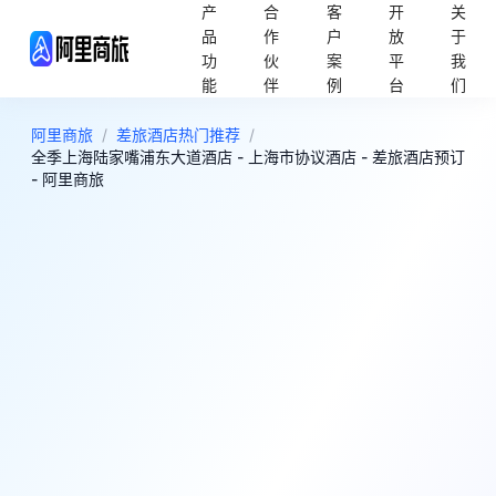
产
合
客
开
关
品
作
户
放
于
功
伙
案
平
我
能
伴
例
台
们
阿里商旅
/
差旅酒店热门推荐
/
全季上海陆家嘴浦东大道酒店 - 上海市协议酒店 - 差旅酒店预订
- 阿里商旅
4
好