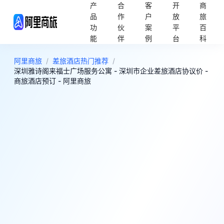
产
合
客
开
商
品
作
户
放
旅
功
伙
案
平
百
能
伴
例
台
科
阿里商旅
/
差旅酒店热门推荐
/
深圳雅诗阁来福士广场服务公寓 - 深圳市企业差旅酒店协议价 -
商旅酒店预订 - 阿里商旅
1
好