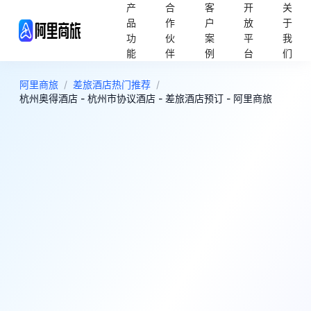
产
合
客
开
关
品
作
户
放
于
功
伙
案
平
我
能
伴
例
台
们
阿里商旅
/
差旅酒店热门推荐
/
杭州奥得酒店 - 杭州市协议酒店 - 差旅酒店预订 - 阿里商旅
4
好