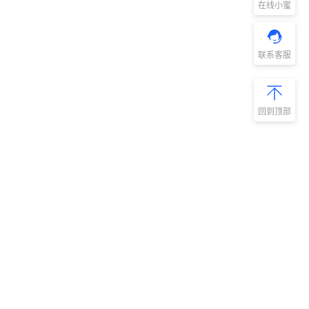
在线小蜜
联系客服
回到顶部
新手指南
商旅产品
扫码安装阿里
微信扫码关
商旅APP
阿里商旅公
号
如何开通阿里商旅
预订中心
快速使用阿里商旅
管理后台