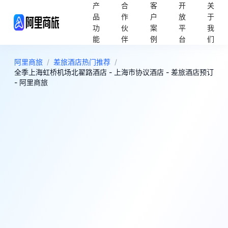
产
合
客
开
关
品
作
户
放
于
功
伙
案
平
我
能
伴
例
台
们
阿里商旅
/
差旅酒店热门推荐
/
全季上海虹桥机场北翟路酒店 - 上海市协议酒店 - 差旅酒店预订
- 阿里商旅