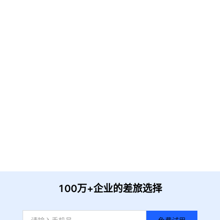
请输入企业名称
获取验证
提 交
收到信息后我们会尽快安排时间与您联系
100万+企业的差旅选择