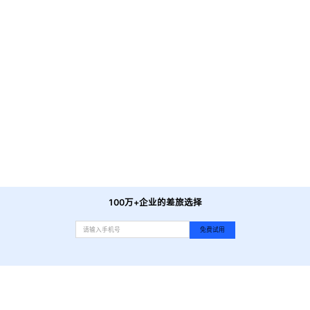
厨嫂当家(固戍店)
-
距酒店直线4.2公里
永和大王(固戍店)
-
距酒店直线4.3公里
食不湘瞒
-
距酒店直线4.3公里
御蝶坊(桃源店)
-
距酒店直线5.1公里
琪星缘煲仔饭
-
距酒店直线5.3公里
洞庭湖石锅鱼(福永店)
-
距酒店直线5.4公里
西津隆(同泰店)
-
距酒店直线6.3公里
爽爽甜品
-
距酒店直线3.3公里
湖南家乡菜
-
距酒店直线5.2公里
波客派炸鸡汉堡(福永乐惠多店)
-
距酒店直线5.7公里
一飞茶餐厅
-
距酒店直线5.8公里
100万+企业的差旅选择
免费试用