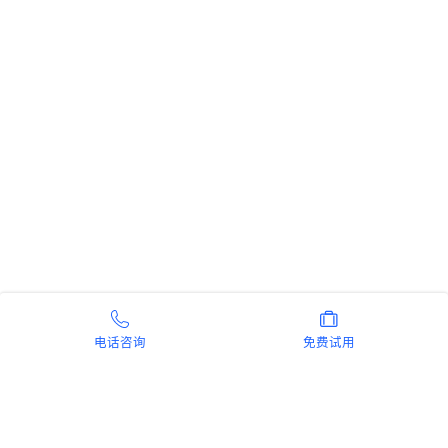
电话咨询
免费试用
新手指南
商旅产品
扫码安装阿里商旅APP
微信扫码关注阿里商旅公众号