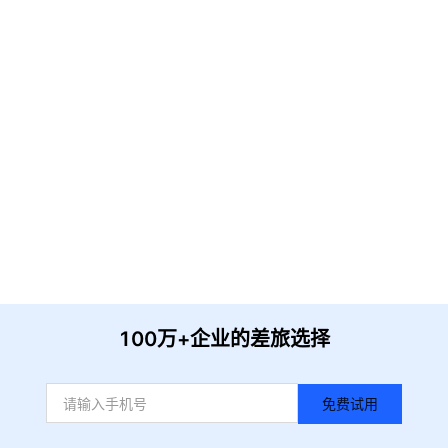
请输入企业名称
获取验证
提 交
收到信息后我们会尽快安排时间与您联系
100万+企业的差旅选择
免费试用