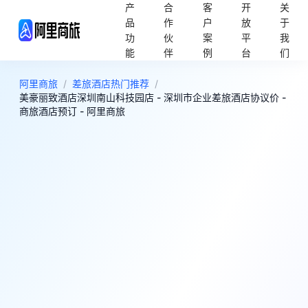
产
合
客
开
关
品
作
户
放
于
功
伙
案
平
我
能
伴
例
台
们
阿里商旅
/
差旅酒店热门推荐
/
美豪丽致酒店深圳南山科技园店 - 深圳市企业差旅酒店协议价 -
商旅酒店预订 - 阿里商旅
7
很好