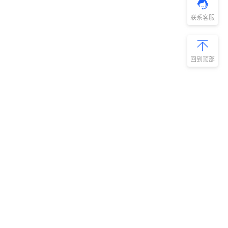
联系客服
回到顶部
新手指南
商旅产品
扫码安装阿里
微信扫码关
商旅APP
阿里商旅公
号
如何开通阿里商旅
预订中心
快速使用阿里商旅
管理后台
快速了解阿里商旅
服务商平台
开放平台