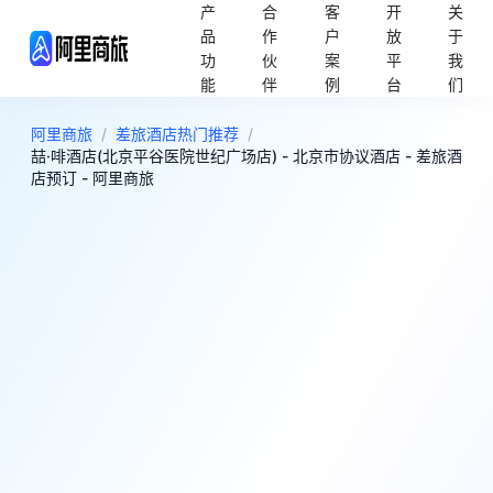
产
合
客
开
关
品
作
户
放
于
功
伙
案
平
我
能
伴
例
台
们
阿里商旅
/
差旅酒店热门推荐
/
喆·啡酒店(北京平谷医院世纪广场店) - 北京市协议酒店 - 差旅酒
店预订 - 阿里商旅
9
超棒