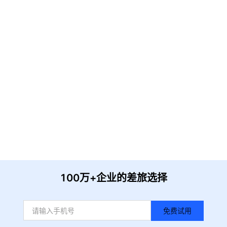
请输入企业名称
获取验证
提 交
收到信息后我们会尽快安排时间与您联系
100万+企业的差旅选择
免费试用