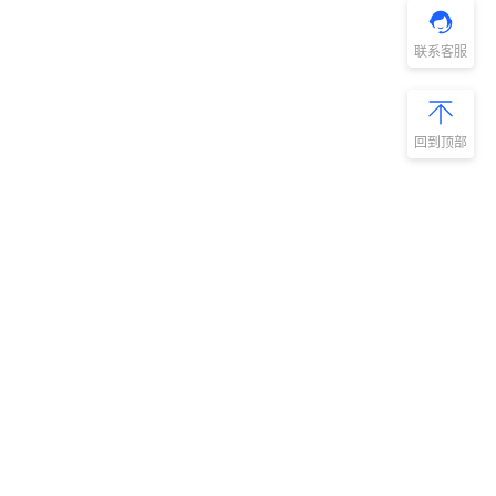
联系客服
回到顶部
新手指南
商旅产品
扫码安装阿里
微信扫码关
商旅APP
阿里商旅公
号
如何开通阿里商旅
预订中心
快速使用阿里商旅
管理后台
快速了解阿里商旅
服务商平台