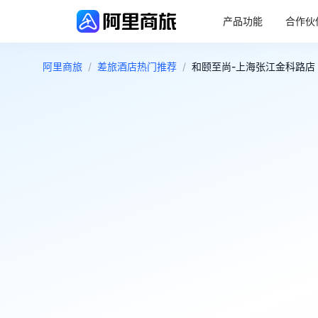
产品功能
合作伙
阿里商旅
/
差旅酒店热门推荐
/
和颐至尚-上海张江金科路店 
4.9
超棒