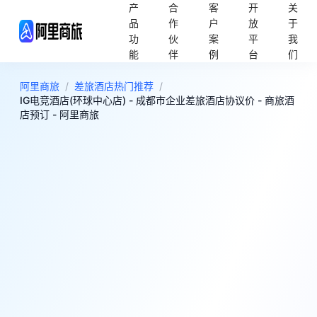
产
合
客
开
关
品
作
户
放
于
功
伙
案
平
我
能
伴
例
台
们
阿里商旅
/
差旅酒店热门推荐
/
IG电竞酒店(环球中心店) - 成都市企业差旅酒店协议价 - 商旅酒
店预订 - 阿里商旅
9
超棒