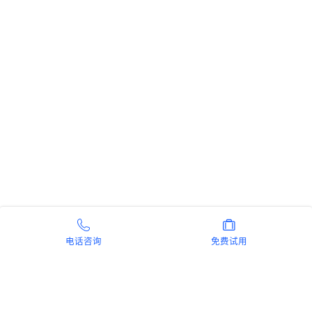
电话咨询
免费试用
新手指南
商旅产品
扫码安装阿里商旅APP
微信扫码关注阿里商旅公众号