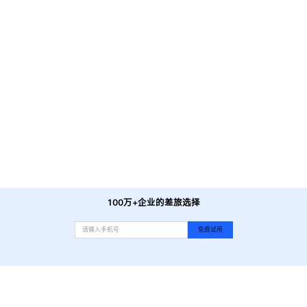
悦景海鲜酒家
-
距酒店直线6.6公里
华莱士(里广店)
-
距酒店直线5.6公里
廖记棒棒鸡(广州白云凯德广场店)
-
距酒店直线5.6公里
肯德基(江高店)
-
距酒店直线6.9公里
亨利中西美食(里水店)
-
距酒店直线6.7公里
食尚来(广园西路店)
-
距酒店直线7.4公里
万岁寿司(百信东区店)
-
距酒店直线4.1公里
探炉-炭火烤鱼(广州G5停机坪店)
-
距酒店直线5.3公里
麻蒲碳烤肉(远景路1号店)
-
距酒店直线5.5公里
周成芝螺蛳粉(鹅掌坦店)
-
距酒店直线6.6公里
咀爽爽·特色一人一煲牛肉粥(禅城店)
-
距酒店直线7.7公里
100万+企业的差旅选择
免费试用