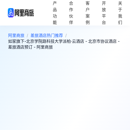
产
合
客
开
关
品
作
户
放
于
功
伙
案
平
我
能
伴
例
台
们
阿里商旅
/
差旅酒店热门推荐
/
如家旗下-北京学院路科技大学派柏·云酒店 - 北京市协议酒店 -
差旅酒店预订 - 阿里商旅
6
评分