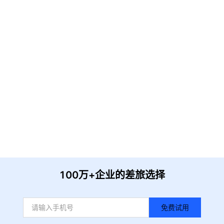
请输入企业名称
获取验证
提 交
收到信息后我们会尽快安排时间与您联系
100万+企业的差旅选择
免费试用