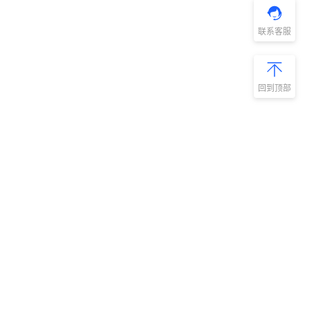
联系客服
回到顶部
新手指南
商旅产品
扫码安装阿里
微信扫码关
商旅APP
阿里商旅公
号
如何开通阿里商旅
预订中心
快速使用阿里商旅
管理后台
快速了解阿里商旅
服务商平台