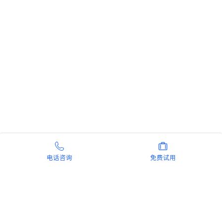
电话咨询
免费试用
新手指南
商旅产品
扫码安装阿里商旅APP
微信扫码关注阿里商旅公众号
如何开通阿里商旅
预订中心