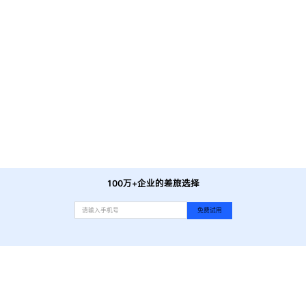
帽峰古庙
-
距酒店直线8.3公里
广州华大外语外贸学院
-
距酒店直线8.6公里
凤凰山公园
-
距酒店直线3.2公里
广州帽峰山生态园
-
距酒店直线6.4公里
购物
绿地缤纷城
-
距酒店直线925米
世纪华联
-
距酒店直线357米
蒂芙尼
-
距酒店直线6.8公里
嘉禾广场
-
距酒店直线8.8公里
100万+企业的差旅选择
免费试用