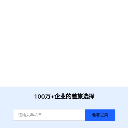
请输入企业名称
获取验证
提 交
收到信息后我们会尽快安排时间与您联系
100万+企业的差旅选择
免费试用