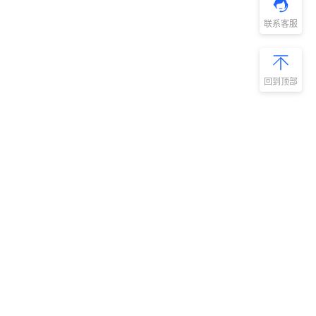
联系客服
回到顶部
新手指南
商旅产品
扫码安装阿里
微信扫码关
商旅APP
阿里商旅公
号
如何开通阿里商旅
预订中心
快速使用阿里商旅
管理后台
快速了解阿里商旅
服务商平台
开放平台