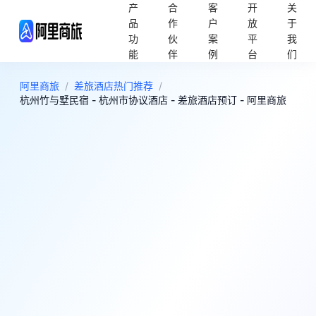
产
合
客
开
关
品
作
户
放
于
功
伙
案
平
我
能
伴
例
台
们
阿里商旅
/
差旅酒店热门推荐
/
杭州竹与墅民宿 - 杭州市协议酒店 - 差旅酒店预订 - 阿里商旅