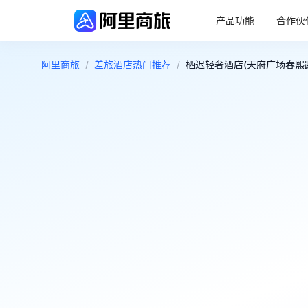
产品功能
合作伙
阿里商旅
/
差旅酒店热门推荐
/
栖迟轻奢酒店(天府广场春熙路店
4.6
很好