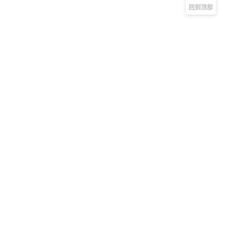
回到顶部
新手指南
商旅产品
扫码安装阿里
微信扫码关
商旅APP
阿里商旅公
号
如何开通阿里商旅
预订中心
快速使用阿里商旅
管理后台
快速了解阿里商旅
服务商平台
开放平台
集成平台
渠道合作联系邮箱
|
楠云：nanyun.fm@alibaba-inc.com