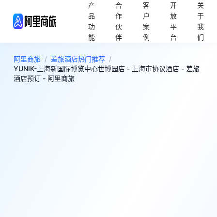
产
合
客
开
关
品
作
户
放
于
功
伙
案
平
我
能
伴
例
台
们
阿里商旅
/
差旅酒店热门推荐
/
YUNIK-上海新国际博览中心世博园店 - 上海市协议酒店 - 差旅
酒店预订 - 阿里商旅