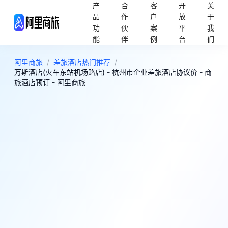
产
合
客
开
关
品
作
户
放
于
功
伙
案
平
我
能
伴
例
台
们
阿里商旅
/
差旅酒店热门推荐
/
万斯酒店(火车东站机场路店) - 杭州市企业差旅酒店协议价 - 商
旅酒店预订 - 阿里商旅
9
超棒