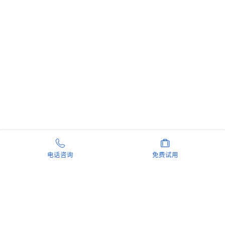
电话咨询
免费试用
新手指南
商旅产品
扫码安装阿里商旅APP
微信扫码关注阿里商旅公众号
如何开通阿里商旅
预订中心
快速使用阿里商旅
管理后台