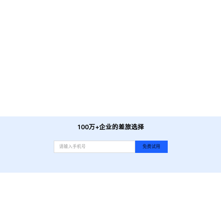
蜀大侠火锅(西玉龙店)
-
距酒店直线737米
蓉荣北大铺盖面
-
距酒店直线756米
PANKOO釜山料理(富力天汇店)
-
距酒店直线798米
签翻儿火锅串串(铂金城店)
-
距酒店直线847米
老码头火锅(骡马市店)
-
距酒店直线877米
龙抄手(文殊坊店)
-
距酒店直线147米
富力丽思卡尔顿酒店·大堂吧
-
距酒店直线1公里
丽思卡尔顿酒店FIAIR
-
距酒店直线1公里
丽思卡尔顿酒店Dining Room厅
-
距酒店直线1公里
100万+企业的差旅选择
免费试用