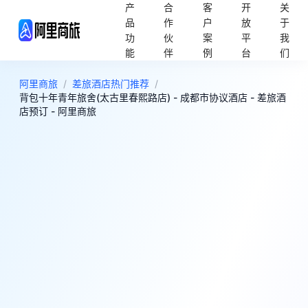
产
合
客
开
关
品
作
户
放
于
功
伙
案
平
我
能
伴
例
台
们
阿里商旅
/
差旅酒店热门推荐
/
背包十年青年旅舍(太古里春熙路店) - 成都市协议酒店 - 差旅酒
店预订 - 阿里商旅
9
超棒