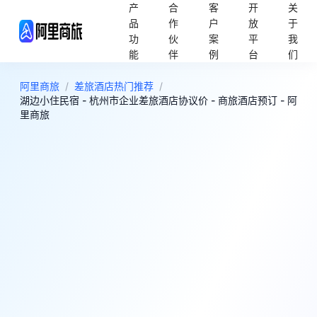
产
合
客
开
关
品
作
户
放
于
功
伙
案
平
我
能
伴
例
台
们
阿里商旅
/
差旅酒店热门推荐
/
湖边小住民宿 - 杭州市企业差旅酒店协议价 - 商旅酒店预订 - 阿
里商旅