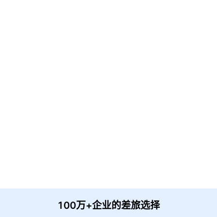
免费解决方案!
请输入企业名称
获取验证
提 交
收到信息后我们会尽快安排时间与您联系
100万+企业的差旅选择