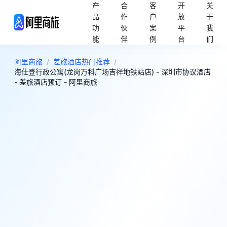
产
合
客
开
关
品
作
户
放
于
功
伙
案
平
我
能
伴
例
台
们
阿里商旅
/
差旅酒店热门推荐
/
海仕登行政公寓(龙岗万科广场吉祥地铁站店) - 深圳市协议酒店
- 差旅酒店预订 - 阿里商旅