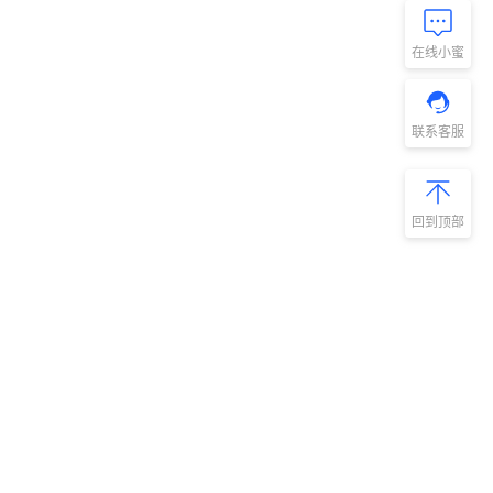
在线小蜜
联系客服
回到顶部
新手指南
商旅产品
扫码安装阿里
微信扫码关
商旅APP
阿里商旅公