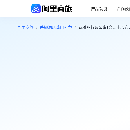
产品功能
合作伙
阿里商旅
/
差旅酒店热门推荐
/
诗雅图行政公寓(会展中心岗厦地
4.8
很好