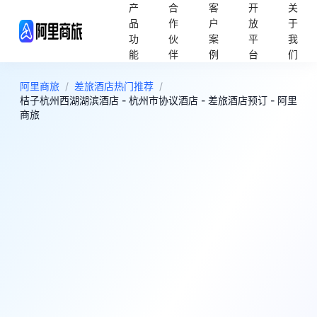
产
合
客
开
关
品
作
户
放
于
功
伙
案
平
我
能
伴
例
台
们
阿里商旅
/
差旅酒店热门推荐
/
桔子杭州西湖湖滨酒店 - 杭州市协议酒店 - 差旅酒店预订 - 阿里
商旅
8
很好