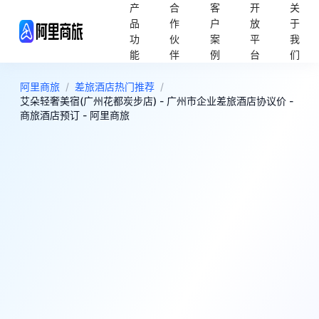
产
合
客
开
关
品
作
户
放
于
功
伙
案
平
我
能
伴
例
台
们
阿里商旅
/
差旅酒店热门推荐
/
艾朵轻奢美宿(广州花都炭步店) - 广州市企业差旅酒店协议价 -
商旅酒店预订 - 阿里商旅
0
超棒