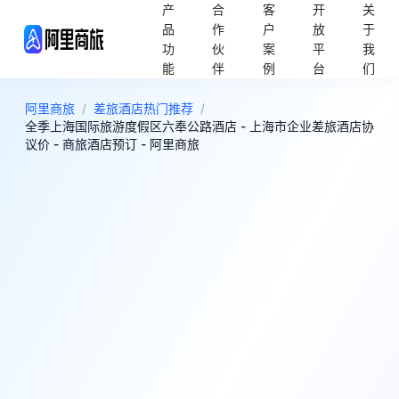
产
合
客
开
关
品
作
户
放
于
功
伙
案
平
我
能
伴
例
台
们
阿里商旅
/
差旅酒店热门推荐
/
全季上海国际旅游度假区六奉公路酒店 - 上海市企业差旅酒店协
议价 - 商旅酒店预订 - 阿里商旅
8
很好