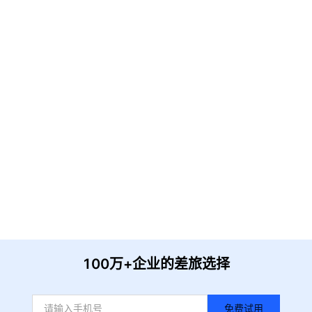
请输入企业名称
获取验证
提 交
收到信息后我们会尽快安排时间与您联系
100万+企业的差旅选择
免费试用