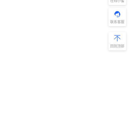
在线小蜜
联系客服
回到顶部
新手指南
商旅产品
扫码安装阿里
微信扫码关
商旅APP
阿里商旅公
号
如何开通阿里商旅
预订中心
快速使用阿里商旅
管理后台