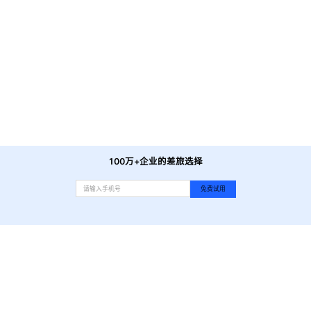
星巴克(正佳广场四楼店)
-
距酒店直线458米
喜茶(石牌桥店)
-
距酒店直线414米
康师傅私房牛肉面(正佳店)
-
距酒店直线468米
一碗拉面舍(体育西店)
-
距酒店直线476米
LINEFRIENDS(正佳广场店)
-
距酒店直线478米
凤园椰珍·臻品椰子鸡(天河南店)
-
距酒店直线322米
烧肉下町·大眾酒場(天河南二路店)
-
距酒店直线354米
等我餸上门海鲜大排档(天河南店)
-
距酒店直线359米
100万+企业的差旅选择
免费试用