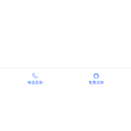
电话咨询
免费试用
新手指南
商旅产品
扫码安装阿里商旅APP
微信扫码关注阿里商旅公众号
如何开通阿里商旅
预订中心
快速使用阿里商旅
管理后台
快速了解阿里商旅
服务商平台
开放平台