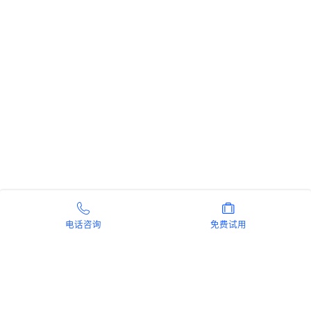
电话咨询
免费试用
新手指南
商旅产品
扫码安装阿里商旅APP
微信扫码关注阿里商旅公众号
如何开通阿里商旅
预订中心