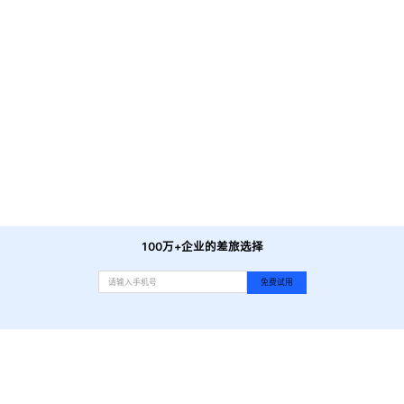
阿甘锅盔(莘庄龙之梦店)
-
距酒店直线8.8公里
丽华快餐(闵行店)
-
距酒店直线9.3公里
宁国素斋
-
距酒店直线9.6公里
西贝莜面村(碧江广场店)
-
距酒店直线3.8公里
西贝莜面村(莘庄龙之梦店)
-
距酒店直线8.8公里
山间堂煨汤(仲盛世界商城店)
-
距酒店直线8.4公里
鹅夫人(仲盛世界商城店)
-
距酒店直线8.4公里
伊秀寿司(仲盛世界商城店)
-
距酒店直线8.4公里
RB巡茶(浦江店)
-
距酒店直线9.4公里
新镇江上海富春小笼馆
-
距酒店直线8.3公里
100万+企业的差旅选择
免费试用