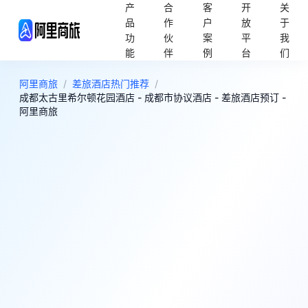
产
合
客
开
关
品
作
户
放
于
功
伙
案
平
我
能
伴
例
台
们
阿里商旅
/
差旅酒店热门推荐
/
成都太古里希尔顿花园酒店 - 成都市协议酒店 - 差旅酒店预订 -
阿里商旅
9
超棒