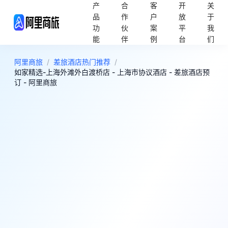
产
合
客
开
关
品
作
户
放
于
功
伙
案
平
我
能
伴
例
台
们
阿里商旅
/
差旅酒店热门推荐
/
如家精选-上海外滩外白渡桥店 - 上海市协议酒店 - 差旅酒店预
订 - 阿里商旅
9
超棒