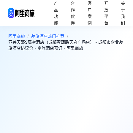
产
合
客
开
关
品
作
户
放
于
功
伙
案
平
我
能
伴
例
台
们
阿里商旅
/
差旅酒店热门推荐
/
亚善天籁S高空酒店（成都春熙路天府广场店） - 成都市企业差
旅酒店协议价 - 商旅酒店预订 - 阿里商旅