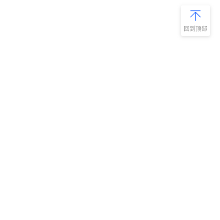
回到顶部
新手指南
商旅产品
扫码安装阿里
微信扫码关
商旅APP
阿里商旅公
号
如何开通阿里商旅
预订中心
快速使用阿里商旅
管理后台
快速了解阿里商旅
服务商平台
开放平台
集成平台