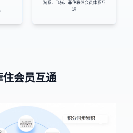
淘系、飞猪、菲住联盟会员体系互
通
性
菲住会员互通