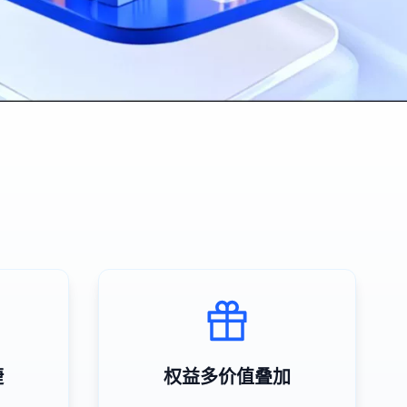
捷
权益多价值叠加