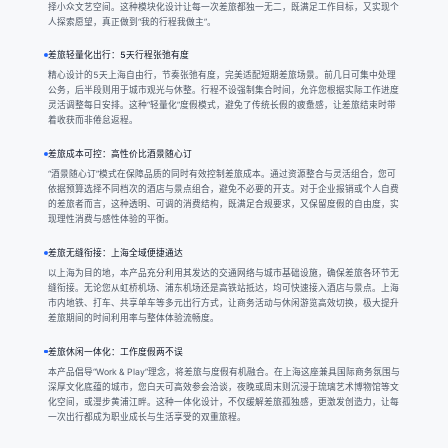
择小众文艺空间。这种模块化设计让每一次差旅都独一无二，既满足工作目标，又实现个
人探索愿望，真正做到“我的行程我做主”。
差旅轻量化出行：5天行程张弛有度
精心设计的5天上海自由行，节奏张弛有度，完美适配短期差旅场景。前几日可集中处理
公务，后半段则用于城市观光与休整。行程不设强制集合时间，允许您根据实际工作进度
灵活调整每日安排。这种“轻量化”度假模式，避免了传统长假的疲惫感，让差旅结束时带
着收获而非倦怠返程。
差旅成本可控：高性价比酒景随心订
“酒景随心订”模式在保障品质的同时有效控制差旅成本。通过资源整合与灵活组合，您可
依据预算选择不同档次的酒店与景点组合，避免不必要的开支。对于企业报销或个人自费
的差旅者而言，这种透明、可调的消费结构，既满足合规要求，又保留度假的自由度，实
现理性消费与感性体验的平衡。
差旅无缝衔接：上海全域便捷通达
以上海为目的地，本产品充分利用其发达的交通网络与城市基础设施，确保差旅各环节无
缝衔接。无论您从虹桥机场、浦东机场还是高铁站抵达，均可快速接入酒店与景点。上海
市内地铁、打车、共享单车等多元出行方式，让商务活动与休闲游览高效切换，极大提升
差旅期间的时间利用率与整体体验流畅度。
差旅休闲一体化：工作度假两不误
本产品倡导“Work & Play”理念，将差旅与度假有机融合。在上海这座兼具国际商务氛围与
深厚文化底蕴的城市，您白天可高效参会洽谈，夜晚或周末则沉浸于琉璃艺术博物馆等文
化空间，或漫步黄浦江畔。这种一体化设计，不仅缓解差旅孤独感，更激发创造力，让每
一次出行都成为职业成长与生活享受的双重旅程。