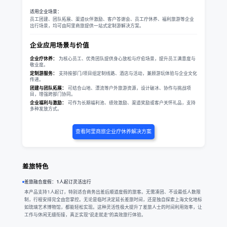
适用企业场景：
员工团建、团队拓展、渠道伙伴激励、客户答谢会、员工疗休养、福利旅游等企业
出行场景，均可由阿里商旅提供一站式定制游解决方案。
企业应用场景与价值
企业疗休养：
为核心员工、优秀团队提供身心放松与疗愈场景，提升员工满意度与
敬业度。
定制游服务：
支持按部门/项目组定制线路、酒店与活动，兼顾游玩体验与企业文化
传递。
团建与团队拓展：
可结合山地、漂流等户外旅游资源，设计破冰、协作与挑战项
目，增强跨部门协同。
企业福利与激励：
可作为长期福利池、绩效激励、渠道奖励或客户关怀礼品，支持
多种发放方式。
查看阿里商旅企业疗休养解决方案
差旅特色
差旅融合度假：1人起订灵活出行
本产品支持1人起订，特别适合商务出差后顺道度假的旅客。无需凑团、不设最低人数限
制，行程安排完全由您掌控。无论是临时决定延长差旅时间，还是独自探索上海文化地标
如琉璃艺术博物馆，都能轻松实现。这种灵活性极大提升了差旅人士的时间利用效率，让
工作与休闲无缝衔接，真正实现“说走就走”的高效旅行体验。