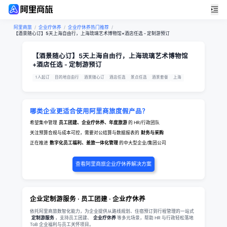
阿里商旅
/
企业疗休养
/
企业疗休养热门推荐
/
【酒景随心订】5天上海自由行，上海琉璃艺术博物馆+酒店任选 - 定制游预订
【酒景随心订】5天上海自由行，上海琉璃艺术博物馆
+酒店任选 - 定制游预订
1人起订
目的地自由行
酒景随心订
酒店任选
景点任选
酒景套餐
上海
哪类企业更适合使用阿里商旅度假产品？
希望集中管理
员工团建、企业疗休养、年度旅游
的 HR/行政团队
关注预算合规与成本可控，需要对公结算与数据报表的
财务与采购
正在推进
数字化员工福利、差旅一体化管理
的中大型企业/集团公司
查看阿里商旅企业疗休养解决方案
企业定制游服务 · 员工团建 · 企业疗休养
依托阿里商旅数智化能力，为企业提供从路线规划、住宿预订到行程管理的一站式
定制游服务
，支持员工团建、
企业疗休养
等多元场景，帮助 HR 与行政轻松落地
ToB 企业福利与员工关怀项目。