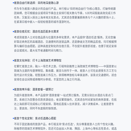
差旅自由行新选择：目的地深度随心游
作为专为差旅人群设计的自由行产品，本行程以“目的地自由行”为核心理念，打破传统跟
团束缚。您可根据会议或项目节奏自主安排行程天数与节奏，5天时间既能高效完成工作
任务，又能深入探访上海本地文化景点。尤其适合需要兼顾商务与个人兴趣的职场人士，
在紧凑日程中嵌入一段轻松惬意的城市漫游时光。
差旅住宿无忧：酒店任选匹配多元需求
考虑到差旅人士对住宿品质与位置的多样化需求，本产品提供“酒店任选”服务。无论您偏
好靠近商务区的高端酒店、交通便利的连锁品牌，还是静谧文艺的精品民宿，均可根据预
算与偏好自由搭配。这种高度定制化的住宿方案，不仅提升差旅舒适度，也便于就近安排
会议或观光，最大化节省通勤时间与精力。
差旅文化体验：打卡上海琉璃艺术博物馆
在繁忙差旅之余，融入一场艺术之旅。行程特别推荐上海琉璃艺术博物馆——中国首家以
琉璃为主题的专题博物馆，集收藏、展览与创作于一体。差旅人士可在此感受东方工艺与
现代设计的交融，短暂逃离工作压力，获得精神放松与审美滋养。该景点交通便利，适合
安排在会议间隙或傍晚时分参观，丰富您的上海之行内涵。
差旅效率升级：酒景套餐一键预订
为提升差旅效率，本产品提供“酒景套餐”一站式预订服务。无需分别比价酒店与景点门
票，系统已为您整合优质资源组合，省去繁琐操作。尤其适合时间紧张的商务旅客，在抵
达上海前即可完成核心行程安排，落地后直接入住并游览，减少决策成本，让差旅更专
注、更高效，同时不失度假的愉悦感。
差旅个性化定制：景点任选随心搭配
不同于固定路线的旅游产品，本行程支持“景点任选”，充分尊重差旅人士的个性化兴趣。
除推荐的琉璃艺术博物馆外，您还可自由加入外滩、豫园、上海中心等标志性景点，或选