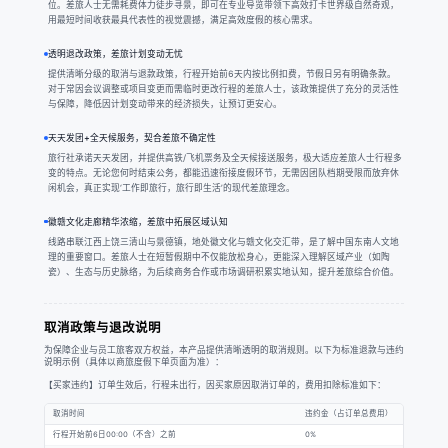
位。差旅人士无需耗费体力徒步寻景，即可在专业导览带领下高效打卡世界级自然奇观，
用最短时间收获最具代表性的视觉震撼，满足高效度假的核心需求。
透明退改政策，差旅计划变动无忧
提供清晰分级的取消与退款政策，行程开始前6天内按比例扣费，节假日另有明确条款。
对于常因会议调整或项目变更而需临时更改行程的差旅人士，该政策提供了充分的灵活性
与保障，降低因计划变动带来的经济损失，让预订更安心。
天天发团+全天候服务，契合差旅不确定性
旅行社承诺天天发团，并提供高铁/飞机票务及全天候接送服务，极大适应差旅人士行程多
变的特点。无论您何时结束公务，都能迅速衔接度假环节，无需因团队档期受限而放弃休
闲机会，真正实现‘工作即旅行，旅行即生活’的现代差旅理念。
徽赣文化走廊精华浓缩，差旅中拓展区域认知
线路串联江西上饶三清山与景德镇，地处徽文化与赣文化交汇带，是了解中国东南人文地
理的重要窗口。差旅人士在短暂假期中不仅能放松身心，更能深入理解区域产业（如陶
瓷）、生态与历史脉络，为后续商务合作或市场调研积累实地认知，提升差旅综合价值。
取消政策与退改说明
为保障企业与员工旅客双方权益，本产品提供清晰透明的取消规则。以下为标准退款与违约
说明示例（具体以商旅度假下单页面为准）：
【买家违约】订单生效后，行程未出行，因买家原因取消订单的，费用扣除标准如下：
取消时间
违约金（占订单总费用）
行程开始前6日00:00（不含）之前
0%