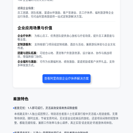
适用企业场景：
员工团建、团队拓展、渠道伙伴激励、客户答谢会、员工疗休养、福利旅游等企业
出行场景，均可由阿里商旅提供一站式定制游解决方案。
企业应用场景与价值
企业疗休养：
为核心员工、优秀团队提供身心放松与疗愈场景，提升员工满意度与
敬业度。
定制游服务：
支持按部门/项目组定制线路、酒店与活动，兼顾游玩体验与企业文化
传递。
团建与团队拓展：
可结合山地、漂流等户外旅游资源，设计破冰、协作与挑战项
目，增强跨部门协同。
企业福利与激励：
可作为长期福利池、绩效激励、渠道奖励或客户关怀礼品，支持
多种发放方式。
查看阿里商旅企业疗休养解决方案
差旅特色
差旅无忧：1人即可成行，灵活高效安排商务间隙度假
本线路支持1人独立成团预订，特别适合差旅人士在紧凑行程中灵活插入短途度假。无需
等待拼团，随时出发，节省宝贵时间。无论是会议结束后的放松，还是项目间隙的短暂休
整，都能无缝衔接，兼顾工作效率与身心调养，真正实现‘说走就走’的差旅休闲体验。
世界遗产巡礼：三清山+景德镇双遗打卡，提升差旅文化附加值