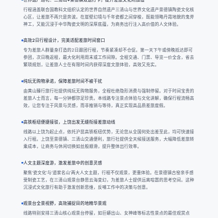
行程涵盖联合国教科文组织认定的世界自然遗产三清山与世界文化遗产景德镇陶瓷文化核
心区，让差旅不再只是奔波。在崖壁幻境与千年瓷都之间穿梭，既能领略丹霞地貌的鬼斧
神工，又能沉浸于中华陶瓷文明的深厚底蕴，为商务出行注入高价值的人文体验。
高效2日行程设计，完美适配差旅时间窗口
专为差旅人群量身打造的2日跟团行程，节奏紧凑却不仓促。第一天下午或傍晚抵达即可
参团，次日晚返程，最大化利用周末或工作间隙。全程交通、门票、导览一价全含，省去
繁琐规划，让差旅人士在有限时间内获得深度文旅体验，高效又充实。
纯玩无购物承诺，保障差旅时间不被干扰
由黄山臻行旅行社提供纯玩无购物服务，全程杜绝隐形消费与强制停留。对于时间宝贵的
差旅人士而言，每一分钟都弥足珍贵。本线路专注景点体验与文化讲解，确保行程流畅高
效，让您专注于风景与灵感，而非推销与等待，真正实现高品质差旅度假。
高铁枢纽便捷接驳，上饶出发无缝衔接差旅动线
线路以上饶为起止点，依托沪昆高铁枢纽优势，无论您从全国何处出差至此，均可快速接
入行程。上饶至景德镇、三清山交通便利，旅行社提供全天候接送服务，大幅降低差旅转
乘成本，让商务与休闲切换如丝般顺滑，提升整体出行效率。
人文主题深度游，激发差旅中的创意灵感
聚焦‘瓷文化’与‘道家名山’两大人文主题，行程不仅观景，更重体验。在景德镇古窑亲手感
受制瓷工艺，在三清山观景台静思云海变幻，为差旅人士提供远离喧嚣的思考空间。这种
沉浸式文化旅行有助于激发创新思维，反哺工作中的决策与创意。
观景台全景视野，高效捕捉目的地精华景观
线路特别安排三清山核心观景台停留，如巨蟒出山、女神峰等标志性景点的最佳观赏点