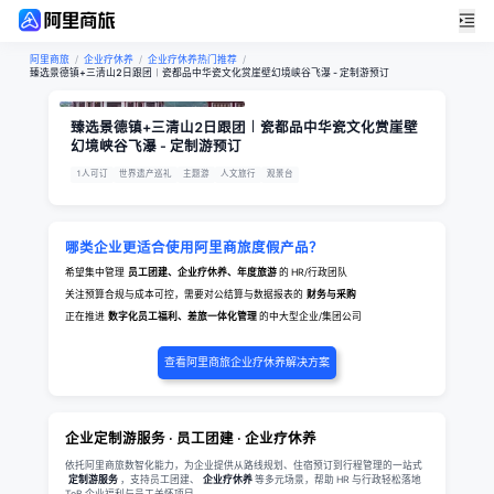
阿里商旅
/
企业疗休养
/
企业疗休养热门推荐
/
臻选景德镇+三清山2日跟团︱瓷都品中华瓷文化赏崖壁幻境峡谷飞瀑 - 定制游预订
臻选景德镇+三清山2日跟团︱瓷都品中华瓷文化赏崖壁
幻境峡谷飞瀑 - 定制游预订
1人可订
世界遗产巡礼
主题游
人文旅行
观景台
哪类企业更适合使用阿里商旅度假产品？
希望集中管理
员工团建、企业疗休养、年度旅游
的 HR/行政团队
关注预算合规与成本可控，需要对公结算与数据报表的
财务与采购
正在推进
数字化员工福利、差旅一体化管理
的中大型企业/集团公司
查看阿里商旅企业疗休养解决方案
企业定制游服务 · 员工团建 · 企业疗休养
依托阿里商旅数智化能力，为企业提供从路线规划、住宿预订到行程管理的一站式
定制游服务
，支持员工团建、
企业疗休养
等多元场景，帮助 HR 与行政轻松落地
ToB 企业福利与员工关怀项目。