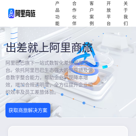
产
合
客
开
关
品
作
户
放
于
功
伙
案
平
我
能
伴
例
台
们
出差就上阿里商旅
阿里巴巴旗下一站式数智化差旅服务平
台。依托阿里巴巴生态强大的供应链及信
息数字整合能力，帮助企业实现降本增
效，增加合规透明度，全方位提升企业组
织效率及员工差旅体验。
获取商旅解决方案
免费试用