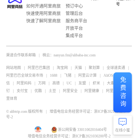
号
如何开通阿里商旅
预订中心
快速使用阿里商旅
管理后台
快速了解阿里商旅
服务商平台
开放平台
集成平台
渠道合作联系邮箱
|
楠云：nanyun.fm@alibaba-inc.com
网站地图
|
阿里巴巴集团
|
淘宝网
|
天猫
|
聚划算
|
全球速卖通
|
阿里巴巴全球交易市场
|
1688
|
飞猪
|
阿里云计算
|
AliOS
|
阿里通
免费咨询
免费咨询
信
|
阿里妈妈
|
万网
|
高德
|
UC
|
友盟
|
虾米
|
大麦
|
钉
钉
|
支付宝
|
优酷
|
土豆
|
阿里安全
|
阿里健康
|
阿里影业
|
阿
里体育
© alibtrip.com 版权所有
|
增值电信业务经营许可证：浙ICP备2021030200
号-2
浙公网安备 33011002016404号
在线小蜜
在线小蜜
增值电信业务经营许可证：浙ICP备2021030200号-2