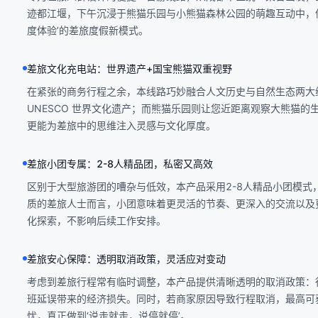
迹都江堰，下午沉浸于熊猫乐园与小熊猫森林公园的萌趣互动中，
度体验’的差旅度假新模式。
差旅文化充电站：世界遗产+国宝熊猫双重视野
在紧张的商务行程之余，本线路巧妙融合人文历史与自然生态两大
UNESCO 世界文化遗产；而熊猫乐园则让您近距离观察大熊猫的
更能为差旅中的思维注入灵感与文化厚度。
差旅小团专属：2-8人精品团，私密又高效
区别于大型旅游团的嘈杂与低效，本产品采用2-8人精品小团模
质的差旅人士而言，小团意味着更灵活的节奏、更深入的交流以及
化探索，不影响后续工作安排。
差旅安心保障：透明取消政策，灵活应对变动
考虑到差旅行程常有临时调整，本产品提供清晰透明的取消政策：行
班延误带来的经济损失。同时，若商家原因导致行程取消，最高可
忧，真正做到‘说走就走，说停就停’。