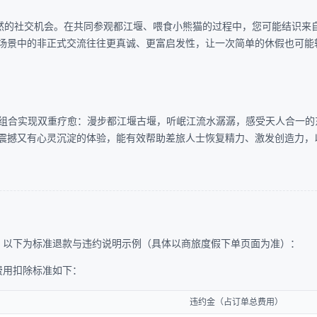
自然的社交机会。在共同参观都江堰、喂食小熊猫的过程中，您可能结识来
场景中的非正式交流往往更真诚、更富启发性，让一次简单的休假也可能
的组合实现双重疗愈：漫步都江堰古堰，听岷江流水潺潺，感受天人合一的
震撼又有心灵沉淀的体验，能有效帮助差旅人士恢复精力、激发创造力，
。以下为标准退款与违约说明示例（具体以商旅度假下单页面为准）：
费用扣除标准如下：
违约金（占订单总费用）