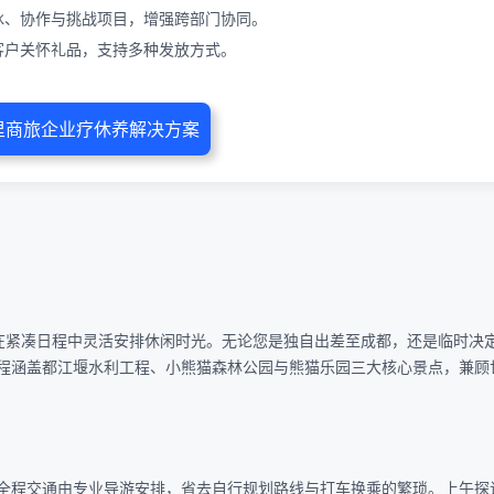
冰、协作与挑战项目，增强跨部门协同。
客户关怀礼品，支持多种发放方式。
里商旅企业疗休养解决方案
在紧凑日程中灵活安排休闲时光。无论您是独自出差至成都，还是临时决
程涵盖都江堰水利工程、小熊猫森林公园与熊猫乐园三大核心景点，兼顾
全程交通由专业导游安排，省去自行规划路线与打车换乘的繁琐。上午探