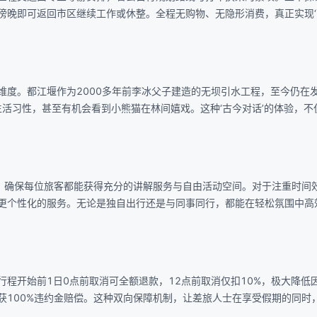
傍晚即可返回市区继续工作或休整。全程无购物、无隐形消费，真正实现‘
维度。都江堰作为2000多年前李冰父子建造的无坝引水工程，至今仍在
生活习性，甚至有机会看到小熊猫在林间嬉戏。这种‘古今对话’的体验，不
式，确保每位旅客都能获得充分的讲解服务与自由活动空间。对于注重时间
更个性化的服务。无论是独自出行还是与同事同行，都能在轻松氛围中高
程开始前1日0点前取消可全额退款，12点前取消仅扣10%，极大降低
获100%违约金赔偿。这种双向保障机制，让差旅人士在享受假期的同时