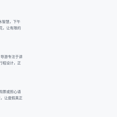
水智慧，下午
花，让有限的
。导游专注于讲
行程设计，正
购票或担心语
担，让度假真正