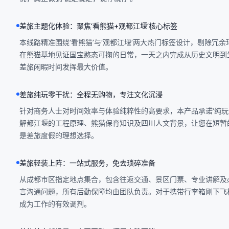
差旅主题化体验：聚焦‘看熊猫+观都江堰’核心标签
本线路精准围绕‘看熊猫’与‘观都江堰’两大热门标签设计，剔除
在熊猫基地见证国宝憨态可掬的日常，一天之内完成从历史文明到
差旅闲暇时间发挥最大价值。
差旅纯玩零干扰：全程无购物，专注文化沉浸
针对商务人士对时间效率与体验纯粹性的高要求，本产品承诺‘纯
解都江堰的工程原理、熊猫保育知识及四川人文背景，让您在短暂
是差旅度假的理想选择。
差旅轻装上阵：一站式服务，免去琐碎准备
从成都市区指定地点集合，包含往返交通、景区门票、专业讲解及
言沟通问题，所有后勤保障均由团队负责。对于携带行李箱刚下飞
成为工作的有效调剂。