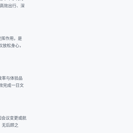
高效出行、深
发挥作用，是
仅放松身心，
效率与体验品
效完成一日文
因会议变更或航
，无后顾之