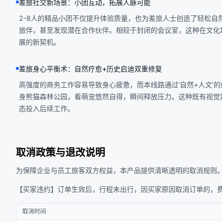
差旅社交新场景：小团互动，拓展人脉可能
2-8人的精品小团不仅提升体验质量，也为差旅人士创造了轻松
旅伴，甚至发现潜在合作伙伴。相较于封闭的会议室，这种在文化
展的新契机。
差旅身心平衡术：自然疗愈+历史启迪双重修复
高强度的商务工作容易导致身心疲惫，而本线路通过‘自然+人文’
身熊猫森林公园，看萌宠悠然自得，瞬间释放压力。这种既有视觉
态投入后续工作。
取消政策与退改说明
为保障企业与员工旅客双方权益，本产品提供清晰透明的取消规则
【买家违约】订单生效后，行程未出行，因买家原因取消订单的，
取消时间