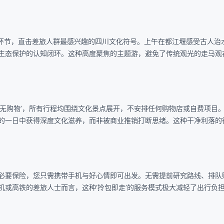
冗余环节，直击差旅人群最感兴趣的四川文化符号。上午在都江堰感受古人治
生态保护的认知闭环。这种高度聚焦的主题游，避免了传统观光的走马观
玩无购物’，所有行程均围绕文化景点展开，不安排任何购物店或自费项目
的一日中获得深度文化滋养，而非被商业推销打断思绪。这种干净利落的
必要保险，您只需携带手机与好心情即可出发。无需提前研究路线、排队
机或高铁的差旅人士而言，这种‘拎包即走’的服务模式极大减轻了出行负