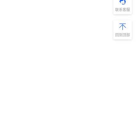
联系客服
回到顶部
新手指南
商旅产品
扫码安装阿里
微信扫码关
商旅APP
阿里商旅公
号
如何开通阿里商旅
预订中心
快速使用阿里商旅
管理后台
快速了解阿里商旅
服务商平台
开放平台