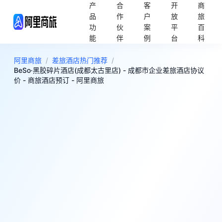
产
合
客
开
商
品
作
户
放
旅
功
伙
案
平
百
能
伴
例
台
科
阿里商旅
/
差旅酒店热门推荐
/
BeSo·黑胶碎片酒店(成都太古里店) - 成都市企业差旅酒店协议
价 - 商旅酒店预订 - 阿里商旅